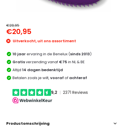
€28,95
€20,95
Uitverkocht, uit ons assortiment
10 jaar
ervaring in de Benelux (
sinds 2013
)
Gratis
verzending vanaf
€75
in NL & BE
Altijd
14 dagen bedenktijd
Betalen zoals je wilt,
vooraf
of
achteraf
Productomschrijving