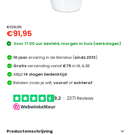
€129,95
€91,95
Voor 17:00 uur besteld, morgen in huis (werkdagen)
10 jaar
ervaring in de Benelux (
sinds 2013
)
Gratis
verzending vanaf
€75
in NL & BE
Altijd
14 dagen bedenktijd
Betalen zoals je wilt,
vooraf
of
achteraf
Productomschrijving