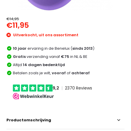
€14,95
€11,95
Uitverkocht, uit ons assortiment
10 jaar
ervaring in de Benelux (
sinds 2013
)
Gratis
verzending vanaf
€75
in NL & BE
Altijd
14 dagen bedenktijd
Betalen zoals je wilt,
vooraf
of
achteraf
Productomschrijving