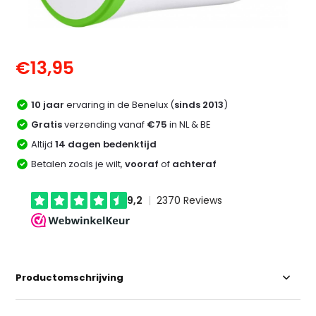
€13,95
10 jaar
ervaring in de Benelux (
sinds 2013
)
Gratis
verzending vanaf
€75
in NL & BE
Altijd
14 dagen bedenktijd
Betalen zoals je wilt,
vooraf
of
achteraf
Productomschrijving