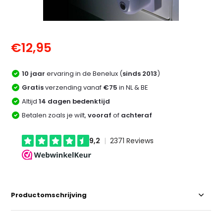
€12,95
10 jaar
ervaring in de Benelux (
sinds 2013
)
Gratis
verzending vanaf
€75
in NL & BE
Altijd
14 dagen bedenktijd
Betalen zoals je wilt,
vooraf
of
achteraf
Productomschrijving