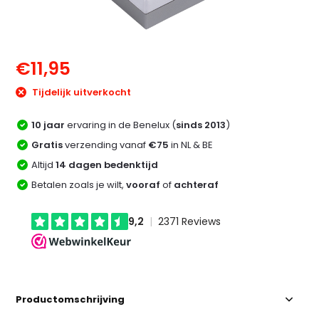
€11,95
Tijdelijk uitverkocht
10 jaar
ervaring in de Benelux (
sinds 2013
)
Gratis
verzending vanaf
€75
in NL & BE
Altijd
14 dagen bedenktijd
Betalen zoals je wilt,
vooraf
of
achteraf
Productomschrijving