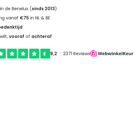
in de Benelux (
sinds 2013
)
ng vanaf
€75
in NL & BE
bedenktijd
wilt,
vooraf
of
achteraf