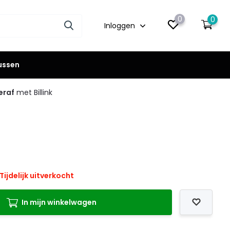
0
0
Inloggen
lussen
eraf
met Billink
Tijdelijk uitverkocht
In mijn winkelwagen