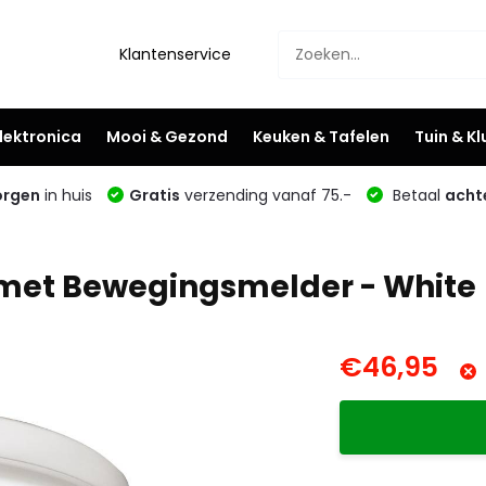
Klantenservice
lektronica
Mooi & Gezond
Keuken & Tafelen
Tuin & K
rgen
in huis
Gratis
verzending vanaf 75.-
Betaal
acht
 met Bewegingsmelder - White
€46,95