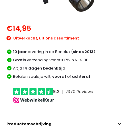
€14,95
Uitverkocht, uit ons assortiment
10 jaar
ervaring in de Benelux (
sinds 2013
)
Gratis
verzending vanaf
€75
in NL & BE
Altijd
14 dagen bedenktijd
Betalen zoals je wilt,
vooraf
of
achteraf
Productomschrijving