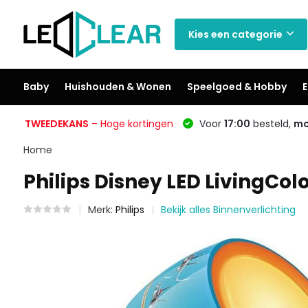
Kies een categorie
Baby
Huishouden & Wonen
Speelgoed & Hobby
E
TWEEDEKANS
– Hoge kortingen
Voor
17:00
besteld,
mo
Home
Philips Disney LED LivingCol
Merk:
Philips
Bekijk alles Binnenverlichting