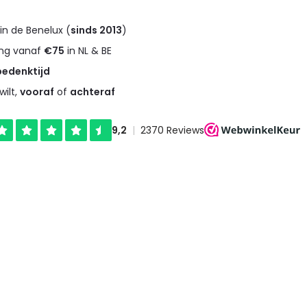
in de Benelux (
sinds 2013
)
ng vanaf
€75
in NL & BE
bedenktijd
wilt,
vooraf
of
achteraf