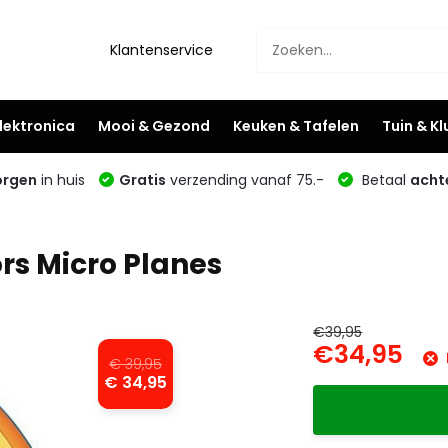
Klantenservice
lektronica
Mooi & Gezond
Keuken & Tafelen
Tuin & K
rgen
in huis
Gratis
verzending vanaf 75.-
Betaal
acht
ors Micro Planes
€39,95
€34,95
€ 39,95
€ 34,95