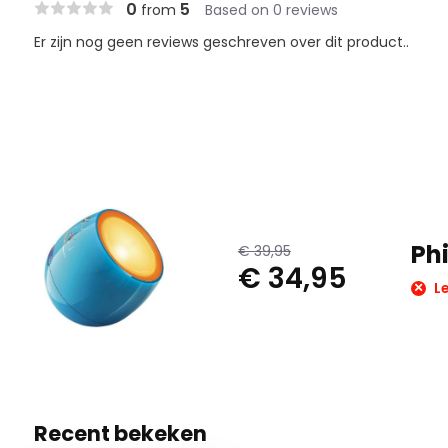
0
5
from
Based on 0 reviews
Er zijn nog geen reviews geschreven over dit product..
Phi
€ 39,95
€ 34,95
Le
Recent bekeken