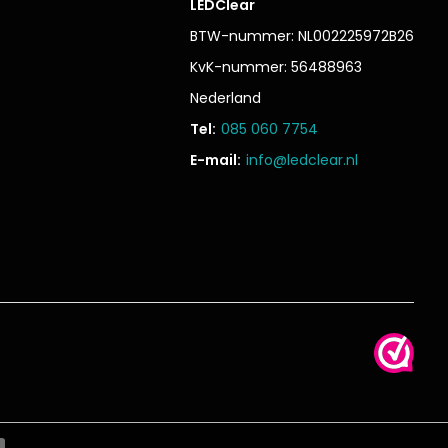
LEDClear
BTW-nummer: NL002225972B26
KvK-nummer: 56488963
Nederland
Tel:
085 060 7754
E-mail:
info@ledclear.nl