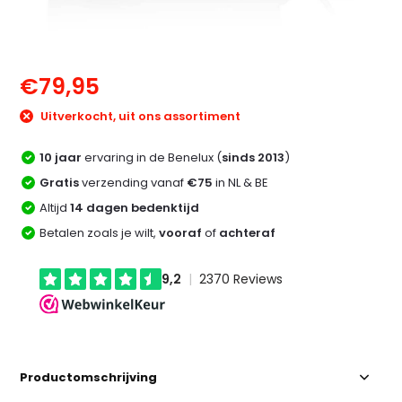
€79,95
Uitverkocht, uit ons assortiment
10 jaar
ervaring in de Benelux (
sinds 2013
)
Gratis
verzending vanaf
€75
in NL & BE
Altijd
14 dagen bedenktijd
Betalen zoals je wilt,
vooraf
of
achteraf
Productomschrijving