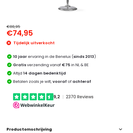
€88,95
€74,95
Tijdelijk uitverkocht
10 jaar
ervaring in de Benelux (
sinds 2013
)
Gratis
verzending vanaf
€75
in NL & BE
Altijd
14 dagen bedenktijd
Betalen zoals je wilt,
vooraf
of
achteraf
Productomschrijving