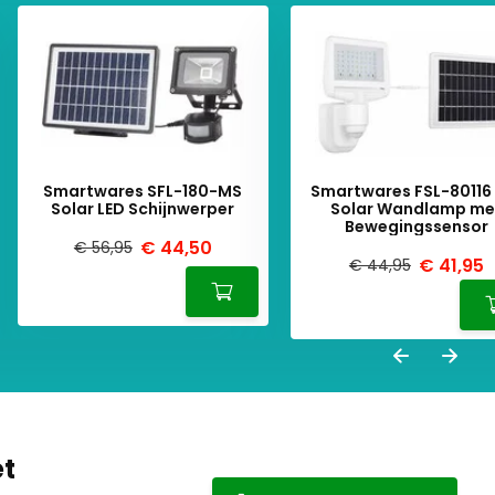
Smartwares SFL-180-MS
Smartwares FSL-80116
Solar LED Schijnwerper
Solar Wandlamp me
Bewegingssensor
€ 44,50
€ 56,95
€ 41,95
€ 44,95
et