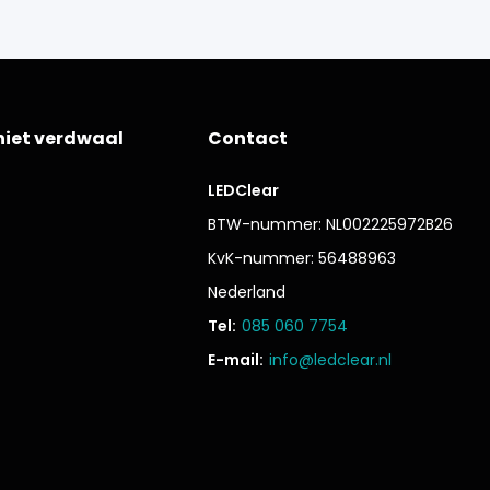
niet verdwaal
Contact
LEDClear
BTW-nummer: NL002225972B26
KvK-nummer: 56488963
Nederland
Tel:
085 060 7754
E-mail:
info@ledclear.nl