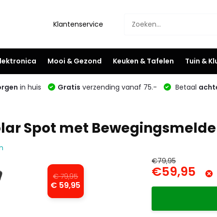
Klantenservice
lektronica
Mooi & Gezond
Keuken & Tafelen
Tuin & K
rgen
in huis
Gratis
verzending vanaf 75.-
Betaal
acht
olar Spot met Bewegingsmelder
n
€79,95
€59,95
€ 79,95
€ 59,95