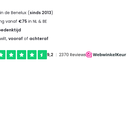
in de Benelux (
sinds 2013
)
ng vanaf
€75
in NL & BE
bedenktijd
wilt,
vooraf
of
achteraf