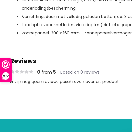
Inclusief lithium-ion batterij 3,7 V/3,6 Ah met ingeb
onderladingsbescherming.
Verlichtingsduur met volledig geladen batterij ca. 3 uu
Laadoptie voor snel laden via adapter (niet inbegrepe
Zonnepaneel: 200 x 160 mm - Zonnepaneelvermogen
Reviews
0
5
from
Based on 0 reviews
9,2
Er zijn nog geen reviews geschreven over dit product..