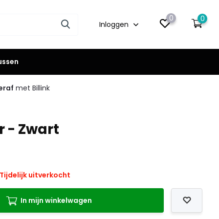
0
0
Inloggen
lussen
eraf
met Billink
 - Zwart
Tijdelijk uitverkocht
In mijn winkelwagen