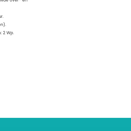
ouwde over- en
r.
n).
: 2 Wp.