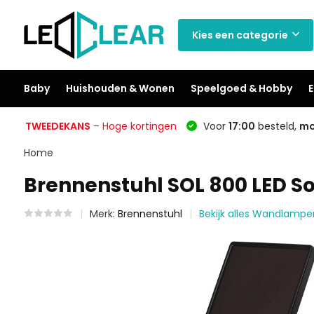
Kies een categorie
Baby
Huishouden & Wonen
Speelgoed & Hobby
E
TWEEDEKANS
– Hoge kortingen
Voor
17:00
besteld,
mo
Home
Brennenstuhl SOL 800 LED S
Merk:
Brennenstuhl
Bekijk alles Wandlampe