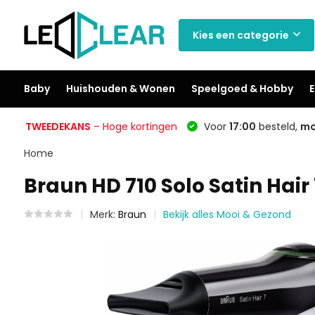
Kies een categorie
Baby
Huishouden & Wonen
Speelgoed & Hobby
E
TWEEDEKANS
– Hoge kortingen
Voor
17:00
besteld,
mo
Home
Braun HD 710 Solo Satin Hair
Merk:
Braun
Bekijk alles Mooi & Gezond