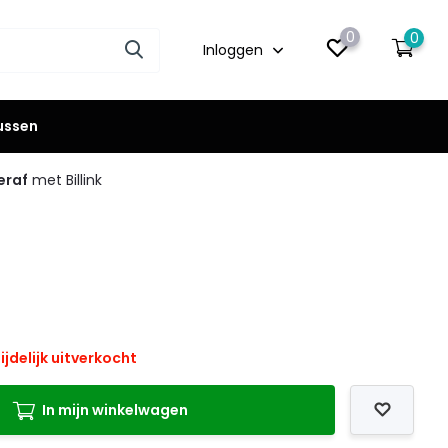
0
0
Inloggen
lussen
eraf
met Billink
ijdelijk uitverkocht
In mijn winkelwagen