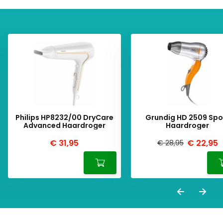
Philips HP8232/00 DryCare
Grundig HD 2509 Spo
Advanced Haardroger
Haardroger
€ 31,95
€ 22,95
€ 28,95