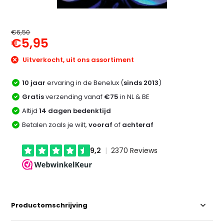
€6,50
€5,95
Uitverkocht, uit ons assortiment
10 jaar
ervaring in de Benelux (
sinds 2013
)
Gratis
verzending vanaf
€75
in NL & BE
Altijd
14 dagen bedenktijd
Betalen zoals je wilt,
vooraf
of
achteraf
Productomschrijving