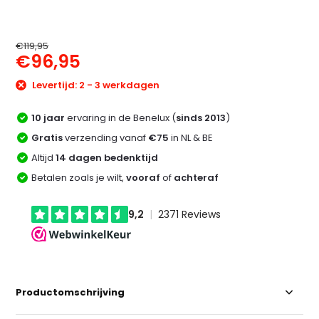
€119,95
€96,95
Levertijd: 2 - 3 werkdagen
10 jaar
ervaring in de Benelux (
sinds 2013
)
Gratis
verzending vanaf
€75
in NL & BE
Altijd
14 dagen bedenktijd
Betalen zoals je wilt,
vooraf
of
achteraf
Productomschrijving