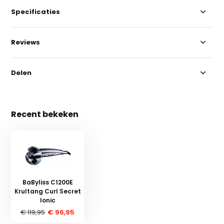
Specificaties
Reviews
Delen
Recent bekeken
BaByliss C1200E
Krultang Curl Secret
Ionic
€ 119,95
€ 96,95