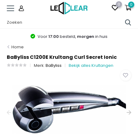
0
0
Voor
17:00
besteld,
morgen
in huis
Home
BaByliss C1200E Krultang Curl Secret Ionic
Merk:
BaByliss
Bekijk alles Krultangen